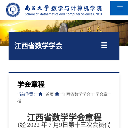
江西省数学学会
学会章程
当前位置：
首页
江西省数学学会
学会章
程
江西省数学学会章程
(经 202
2
年
7
月
9
日第
十三
次会员代