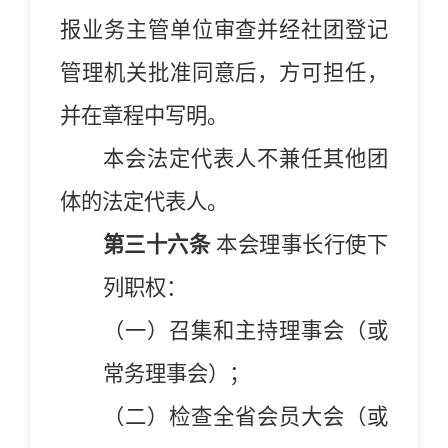
报业务主管单位审查并经社团登记
管理机关批准同意后，方可担任，
并在章程中写明
。
本
会
法定代表人不兼任其他团
体的法定代表人。
第三十六条
本
会
理事长行使下
列职权：
（
一
）
召集和主持理事会（或
常务理事会）；
（
二
）
检查
全省
会员大会（或