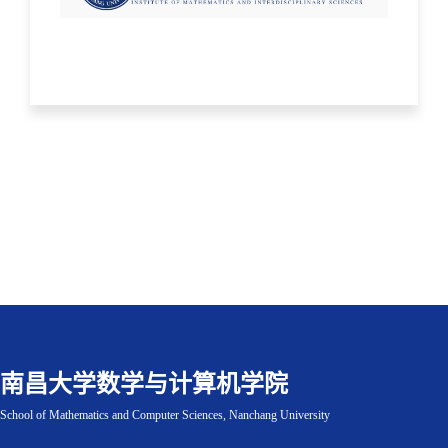
南昌大学数学与计算机学院
School of Mathematics and Computer Sciences, Nanchang University