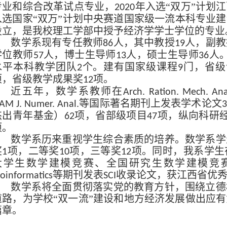
专业和综合改革试点专业，
年入选“双万”计划
2020
入选国家“双万”计划中央赛道国家级一流本科专业
设立，是我校理工学部中授予经济学学士学位的专业
数学系现有专任教师
人，其中教授
人，副教
86
19
学位教师
人，博士生导师
人，硕士生导师
人
57
13
36
水平本科教学团队
个。建有国家级课程
门，省级
2
9
项，省级教学成果奖
项。
12
近五年，数学系教师在
Arch. Ration. Mech. Ana
等国际著名期刊上发表学术论文
IAM J. Numer. Anal.
3
杰出青年基金）
项，省部级项目
项，纵向科研
62
47
项。
数学系历来重视学生综合素质的培养。数学系学
奖
项，二等奖
项，三等奖
项。同时，我系学生
1
10
12
大学生数学建模竞赛、全国研究生数学建模竞
等期刊发表
收录论文，获江西省优
ioinformatics
SCI
数学系将全面贯彻落实党的教育方针，围绕立德
道路，为学校“双一流”建设和地方经济发展做出应
篇章。