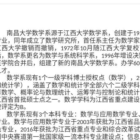
南昌大学数学系源于江西大学数学系，创建于
19
专业，同年成立了数学研究所，首任系主任为数学家
江西大学撤销而撤销，
年
月随江西大学复校
1972
10
后，数学系更名为数学与系统科学系，
年增设决
1996
医学院合并后，组建了新的南昌大学数学系。办学
60
人才。
数学系现有
个一级学科博士授权点（数学），
1
2
和统计学），涵盖了数学和统计学全部六个二级学科
算数学、概率论与数理统计、运筹学与控制论和统计
江西省首批硕士点之一。数学学科为江西省重点建设
被评定为
。
B
数学系现有
个本科专业：数学与应用数学专业
3
专业。数学与应用数学专业于
年获批为江西省品
2003
色专业，
年获批为江西省重点专业和综合改革
2016
划中央赛道第一批国家级一流本科专业建设点；信息