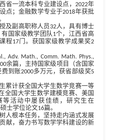
江西省一流本科专业建设点，
年
2022
建设点；金融数学专业于
年获批
2018
。
授及副高职称人员
人，具有博士
32
。有国家级教学团队
个，江西省高
1
课程
门。获国家级教学成果奖
17
2
l., Adv. Math., Comm. Math. Phys.,
余篇，主持国家级项目（含国家
00
经费到账
多万元，获省部级奖
2000
5
生累计获全国大学生数学竞赛一等
在全国大学生数学建模竞赛、美国
赛等活动中屡获佳绩，研究生在
秀硕士学位论文
篇。
16
树人根本任务，坚持走内涵式发展
有贡献，奋力书写数学学科建设的新