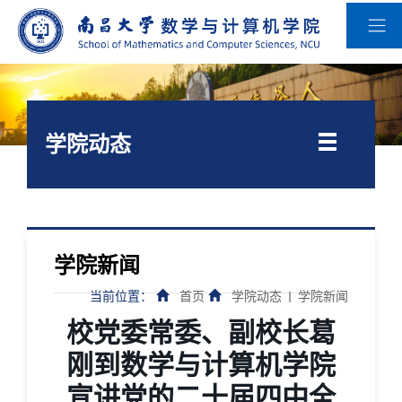
学院动态
学院新闻
当前位置：
首页
学院动态
学院新闻
校党委常委、副校长葛
刚到数学与计算机学院
宣讲党的二十届四中全